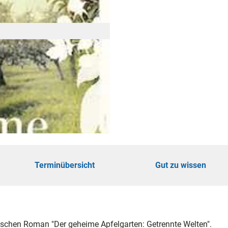
öhe
touren
ungen
Terminübersicht
Gut zu wissen
ie
rischen Roman "Der geheime Apfelgarten: Getrennte Welten".