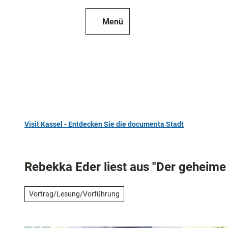
Z
u
Menü
Zur
Merkzettel
Suche
m
Karte
I
n
h
a
l
t
Visit Kassel - Entdecken Sie die documenta Stadt
TOP 10
Sehenswür
Rebekka Eder liest aus "Der geheime
Kunst
und
Vortrag/Lesung/Vorführung
Kultur
Alle