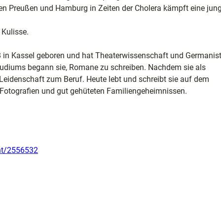
en Preußen und Hamburg in Zeiten der Cholera kämpft eine jun
 Kulisse.
e
 in Kassel geboren und hat Theaterwissenschaft und Germanist
Studiums begann sie, Romane zu schreiben. Nachdem sie als
ele
e Leidenschaft zum Beruf. Heute lebt und schreibt sie auf dem
ion
n Fotografien und gut gehüteten Familiengeheimnissen.
ent/2556532