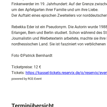
und
Finkenwerder im 19. Jahrhundert: Auf der Grenze zwisch
Shopping
um den Apfelgarten ihrer Familie und um ihre Liebe.
Der Auftakt eines epischen Zweiteilers vor norddeutscher
Unterkünft
Rebekka Eder ist ein Pseudonym. Die Autorin wurde 1988
Erlangen, Bern und Berlin studiert. Schon während des 
Ausflugszi
Journalistin und Werbetexterin arbeitete, machte sie ihr
in der Reg
nordhessischen Land. Sie ist fasziniert von verblichene
Foto ©Patrick Bernhardt
Häufig
gestellte
Ticketpreise: 12 €
Fragen
Tickets:
https://kassel-tickets.reservix.de/p/reservix/ev
powered by RCE-Event
Terminübersicht