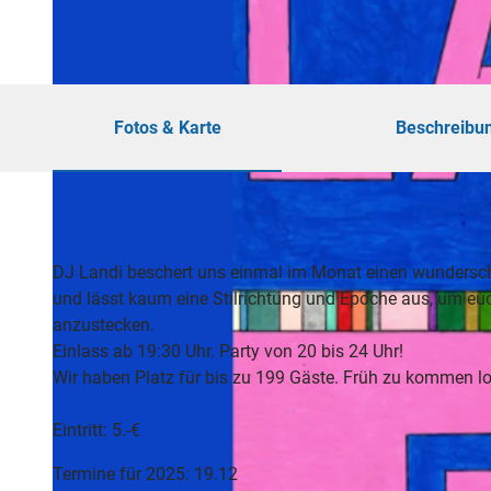
Themen
Kur in Bad
Musik,
Wilhelmsh
Konzert
e und
Festivals
Aktiv
Fotos & Karte
Beschreibu
docume
draußen
nta
Überblick
Museen,
Parks und
Entdecker
Galerien
Gärten
und
und
Fahrrad
Stadtführ
Sondera
DJ Landi beschert uns einmal im Monat einen wundersc
fahren in
usstellu
und lässt kaum eine Stilrichtung und Epoche aus, um eu
Kassel
ngen
anzustecken.
Wandern im
Kassel
Street
Einlass ab 19:30 Uhr. Party von 20 bis 24 Uhr!
Grünen
mit
Art
Wir haben Platz für bis zu 199 Gäste. Früh zu kommen lo
Kindern
Theater
und
Eintritt: 5.-€
Bühnenk
Gastronom
Termine für 2025: 19.12
unst