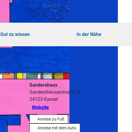
Gut zu wissen
In der Nähe
ikmix
Veranstaltungsort
Sandershaus
Sandershäuserstraße 79
34123
Kassel
Website
Anreise zu Fuß
Anreise mit dem Auto