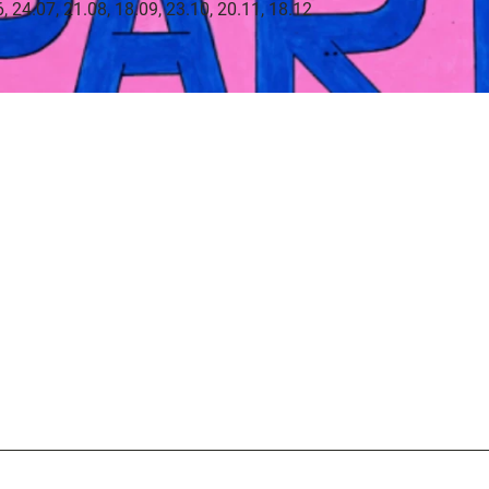
, 24.07, 21.08, 18.09, 23.10, 20.11, 18.12
e
ele
ion