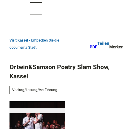
Z
u
Zur
Merkzettel
Suche
m
Karte
I
n
h
a
Visit Kassel - Entdecken Sie die
Teilen
TOP 10
l
PDF
Merken
documenta Stadt
Sehenswürdigkeiten
t
Kunst
Ortwin&Samson Poetry Slam Show,
und
Kultur
Kassel
Alle
Them
Kur in Bad
Vortrag/Lesung/Vorführung
en
Wilhelmshöhe
Musik,
Konze
Aktiv
rte
draußen
und
Überblick
Festiv
Parks
Entdeckertouren
als
und
und