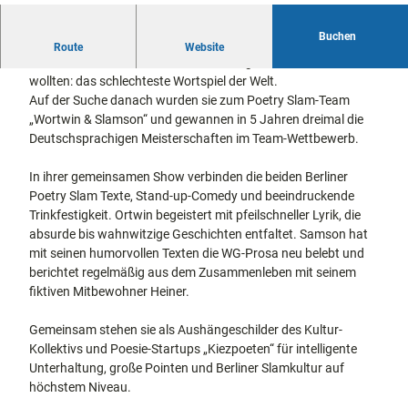
docum
Stadtführungen
Gärten
enta
Fahrrad
Buchen
Ortwin Ferdinand und Jonas Samson Völk sind Spaßkanonen
Route
Musee
Website
fahren in
Kassel
und Rabauken aus Leidenschaft, die eigentlich nur eines
n,
Kassel
mit
wollten: das schlechteste Wortspiel der Welt.
Kindern
Galeri
Wandern
Auf der Suche danach wurden sie zum Poetry Slam-Team
en und
im
„Wortwin & Slamson“ und gewannen in 5 Jahren dreimal die
Sonde
Grünen
Gastronomie
Deutschsprachigen Meisterschaften im Team-Wettbewerb.
rausst
und
Shopping
ellung
In ihrer gemeinsamen Show verbinden die beiden Berliner
en
Poetry Slam Texte, Stand-up-Comedy und beeindruckende
Street
Unterkünfte
Trinkfestigkeit. Ortwin begeistert mit pfeilschneller Lyrik, die
Art
absurde bis wahnwitzige Geschichten entfaltet. Samson hat
Theat
Ausflugsziele
mit seinen humorvollen Texten die WG-Prosa neu belebt und
er und
in der Region
berichtet regelmäßig aus dem Zusammenleben mit seinem
Bühne
fiktiven Mitbewohner Heiner.
nkunst
Häufig
gestellte
Gemeinsam stehen sie als Aushängeschilder des Kultur-
Fragen
Kollektivs und Poesie-Startups „Kiezpoeten“ für intelligente
Unterhaltung, große Pointen und Berliner Slamkultur auf
höchstem Niveau.