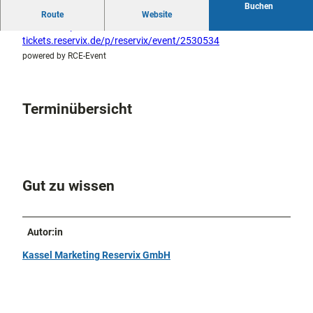
Buchen
docum
Stadtführungen
Gärten
Route
Website
enta
Fahrrad
Tickets:
https://kassel-
Musee
fahren in
tickets.reservix.de/p/reservix/event/2530534
Kassel
n,
Kassel
mit
powered by RCE-Event
Kindern
Galeri
Wandern
en und
im
Sonde
Grünen
Gastronomie
Terminübersicht
rausst
und
Shopping
ellung
en
Street
Unterkünfte
Art
Gut zu wissen
Theat
Ausflugsziele
er und
in der Region
Bühne
nkunst
Autor:in
Häufig
gestellte
Kassel Marketing Reservix GmbH
Fragen