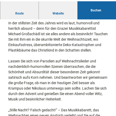
docum
Stadtführungen
Gärten
enta
Fahrrad
Buchen
Stille Nacht? Falsch gedacht!
Route
Musee
Website
fahren in
Kassel
n,
Kassel
mit
In der stillsten Zeit des Jahres wird es laut, humorvoll und
Kindern
Galeri
Wandern
herrlich absurd – denn für den Grazer Musikkabarettist
en und
im
Michael Großschädl ist sie alles andere als besinnlich! Tauchen
Sonde
Grünen
Gastronomie
Sie mit ihm ein in die skurrile Welt der Weihnachtszeit, wo
rausst
und
Einkaufsstress, überambitionierte Deko-Katastrophen und
Shopping
ellung
Plastikbäume das Christkind in den Schatten stellen.
en
Street
Unterkünfte
Lassen Sie sich von Parodien auf Weihnachtslieder und
Art
nachdenklich-humorvollen Szenen überraschen, die die
Theat
Ausflugsziele
Schönheit und Absurdität dieser besonderen Zeit gekonnt
er und
in der Region
satirisch aufs Korn nehmen. Und beantworten wir gemeinsam
Bühne
die große Frage, ob man in der heutigen Zeit besser als
nkunst
Häufig
Krampus oder Nikolaus unterwegs sein sollte. Lachen Sie sich
gestellte
durch den Advent und genießen Sie einen Abend voller Witz,
Fragen
Musik und besinnlicher Heiterkeit.
„Stille Nacht? Falsch gedacht!“ – Das Musikkabarett, das
Weihnachten einen neuen Anstrich verleiht und Sie auf die