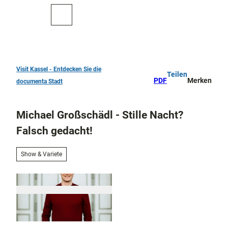
Z
u
Zur
Merkzettel
Suche
m
Karte
I
n
h
a
Visit Kassel - Entdecken Sie die
Teilen
TOP 10
l
PDF
Merken
documenta Stadt
Sehenswürdigkeiten
t
Kunst
Michael Großschädl - Stille Nacht?
und
Kultur
Falsch gedacht!
Alle
Them
Kur in Bad
Show & Variete
en
Wilhelmshöhe
Musik,
Konze
Aktiv
rte
draußen
und
Überblick
Festiv
Parks
Entdeckertouren
als
und
und