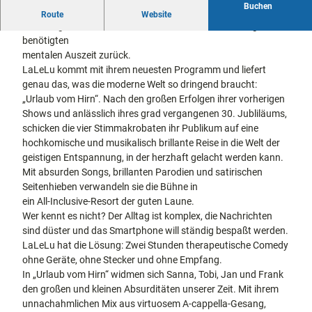
Buchen
docum
Stadtführungen
Gärten
A-cappella-Comedy für die überlasteten Synapsen
Route
Website
enta
Fahrrad
Hamburgs Kult-Vokalartisten melden sich mit der dringend
Musee
fahren in
benötigten
Kassel
n,
Kassel
mit
mentalen Auszeit zurück.
Kindern
Galeri
Wandern
LaLeLu kommt mit ihrem neuesten Programm und liefert
en und
im
genau das, was die moderne Welt so dringend braucht:
Sonde
Grünen
„Urlaub vom Hirn“. Nach den großen Erfolgen ihrer vorherigen
Gastronomie
rausst
und
Shows und anlässlich ihres grad vergangenen 30. Jubliläums,
Shopping
ellung
schicken die vier Stimmakrobaten ihr Publikum auf eine
en
hochkomische und musikalisch brillante Reise in die Welt der
Street
Unterkünfte
geistigen Entspannung, in der herzhaft gelacht werden kann.
Art
Mit absurden Songs, brillanten Parodien und satirischen
Theat
Seitenhieben verwandeln sie die Bühne in
Ausflugsziele
er und
ein All-Inclusive-Resort der guten Laune.
in der Region
Bühne
Wer kennt es nicht? Der Alltag ist komplex, die Nachrichten
nkunst
sind düster und das Smartphone will ständig bespaßt werden.
Häufig
LaLeLu hat die Lösung: Zwei Stunden therapeutische Comedy
gestellte
Fragen
ohne Geräte, ohne Stecker und ohne Empfang.
In „Urlaub vom Hirn“ widmen sich Sanna, Tobi, Jan und Frank
den großen und kleinen Absurditäten unserer Zeit. Mit ihrem
unnachahmlichen Mix aus virtuosem A-cappella-Gesang,