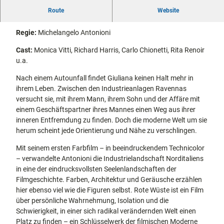
8
docum
Stadtführungen
Gärten
Route
Website
2
IT/FR 1964 | 117 Min. | OmU | FSK 18
enta
Fahrrad
2
Musee
fahren in
Kassel
Regie:
Michelangelo Antonioni
2
n,
Kassel
mit
6
Kindern
Galeri
Wandern
Cast:
Monica Vitti, Richard Harris, Carlo Chionetti, Rita Renoir
0
en und
im
u.a.
0
Sonde
Grünen
Gastronomie
3
Nach einem Autounfall findet Giuliana keinen Halt mehr in
rausst
und
Shopping
7
ihrem Leben. Zwischen den Industrieanlagen Ravennas
ellung
7
versucht sie, mit ihrem Mann, ihrem Sohn und der Affäre mit
en
.
einem Geschäftspartner ihres Mannes einen Weg aus ihrer
Street
Unterkünfte
j
inneren Entfremdung zu finden. Doch die moderne Welt um sie
Art
p
herum scheint jede Orientierung und Nähe zu verschlingen.
Theat
Ausflugsziele
g
er und
in der Region
Mit seinem ersten Farbfilm – in beeindruckendem Technicolor
Bühne
– verwandelte Antonioni die Industrielandschaft Norditaliens
nkunst
Häufig
in eine der eindrucksvollsten Seelenlandschaften der
gestellte
Filmgeschichte. Farben, Architektur und Geräusche erzählen
Fragen
hier ebenso viel wie die Figuren selbst. Rote Wüste ist ein Film
über persönliche Wahrnehmung, Isolation und die
Schwierigkeit, in einer sich radikal verändernden Welt einen
Platz zu finden – ein Schlüsselwerk der filmischen Moderne