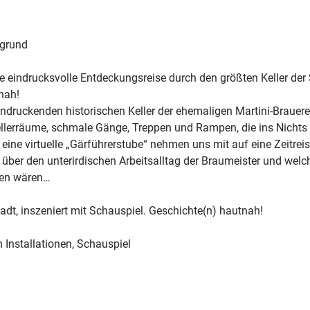
rgrund
e
eindrucksvolle Entdeckungsreise durch den größten Keller der 
nah!
ele
eindruckenden historischen Keller der ehemaligen Martini-Brauere
ion
ellerräume, schmale Gänge, Treppen und Rampen, die ins Nichts
eine virtuelle „Gärführerstube“ nehmen uns mit auf eine Zeitreis
en über den unterirdischen Arbeitsalltag der Braumeister und wel
rden wären…
adt, inszeniert mit Schauspiel. Geschichte(n) hautnah!
 Installationen, Schauspiel