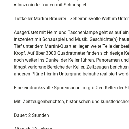
und
= Inszenierte Touren mit Schauspiel
Shopping
Tiefkeller Martini-Brauerei - Geheimnisvolle Welt im Unte
Unterkünft
Ausgerüstet mit Helm und Taschenlampe geht es auf eine 
inszeniert mit Schauspiel und Musik. Geschichte(n) haut
Ausflugszi
Tief unter dem Martini-Quartier liegen weite Teile der be
in der Reg
Kropf. Auf über 3000 Quadratmeter finden sich riesige K
noch weiter ins Dunkel der Keller führen. Panoramen und 
längst verlorene Bereiche der Keller. Zeitzeugen bericht
Häufig
anderen Pläne hier im Untergrund beinahe realisiert wo
gestellte
Fragen
Eine eindrucksvolle Spurensuche im größten Keller der St
Mit: Zeitzeugenberichten, historischen und künstlerischen
Dauer: 2 Stunden