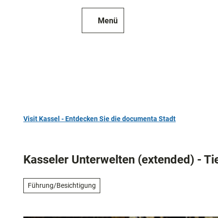
Z
u
Menü
Zur
Merkzettel
Suche
m
Karte
I
n
h
a
l
t
Visit Kassel - Entdecken Sie die documenta Stadt
TOP 10
Sehenswür
Kasseler Unterwelten (extended) - Ti
Kunst
und
Führung/Besichtigung
Kultur
Alle