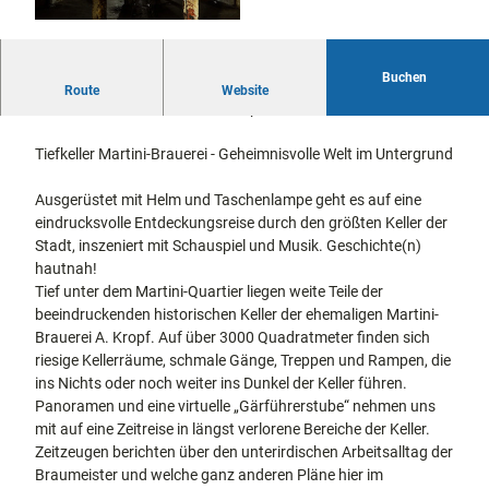
docum
Stadtführungen
Gärten
enta
Fahrrad
Musee
fahren in
Kassel
Buchen
n,
Kasseler Unterwelten (extended)
Kassel
mit
Route
Website
Kindern
Galeri
= Inszenierte Touren mit Schauspiel
Wandern
en und
im
Sonde
Tiefkeller Martini-Brauerei - Geheimnisvolle Welt im Untergrund
Grünen
Gastronomie
rausst
und
Shopping
ellung
Ausgerüstet mit Helm und Taschenlampe geht es auf eine
en
eindrucksvolle Entdeckungsreise durch den größten Keller der
Street
Unterkünfte
Stadt, inszeniert mit Schauspiel und Musik. Geschichte(n)
Art
hautnah!
Theat
Tief unter dem Martini-Quartier liegen weite Teile der
Ausflugsziele
er und
beeindruckenden historischen Keller der ehemaligen Martini-
in der Region
Bühne
Brauerei A. Kropf. Auf über 3000 Quadratmeter finden sich
nkunst
riesige Kellerräume, schmale Gänge, Treppen und Rampen, die
Häufig
ins Nichts oder noch weiter ins Dunkel der Keller führen.
gestellte
Fragen
Panoramen und eine virtuelle „Gärführerstube“ nehmen uns
mit auf eine Zeitreise in längst verlorene Bereiche der Keller.
Zeitzeugen berichten über den unterirdischen Arbeitsalltag der
Braumeister und welche ganz anderen Pläne hier im