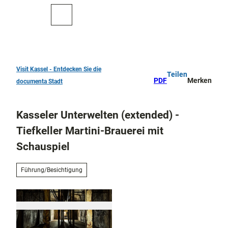
Z
u
Zur
Merkzettel
Suche
m
Karte
I
n
h
a
Visit Kassel - Entdecken Sie die
Teilen
TOP 10
l
PDF
Merken
documenta Stadt
Sehenswürdigkeiten
t
Kunst
Kasseler Unterwelten (extended) -
und
Kultur
Tiefkeller Martini-Brauerei mit
Alle
Schauspiel
Them
Kur in Bad
en
Wilhelmshöhe
Musik,
Führung/Besichtigung
Konze
Aktiv
rte
draußen
und
Überblick
Festiv
Parks
Entdeckertouren
als
und
und