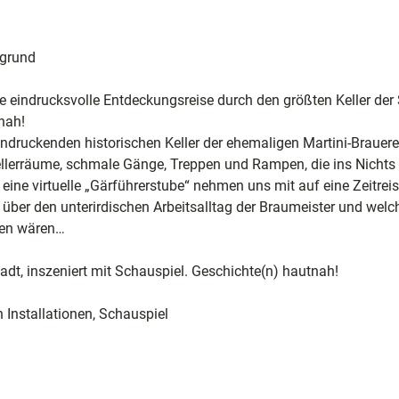
rgrund
e
eindrucksvolle Entdeckungsreise durch den größten Keller der 
nah!
ele
eindruckenden historischen Keller der ehemaligen Martini-Brauere
ion
ellerräume, schmale Gänge, Treppen und Rampen, die ins Nichts
eine virtuelle „Gärführerstube“ nehmen uns mit auf eine Zeitreis
en über den unterirdischen Arbeitsalltag der Braumeister und wel
rden wären…
adt, inszeniert mit Schauspiel. Geschichte(n) hautnah!
 Installationen, Schauspiel