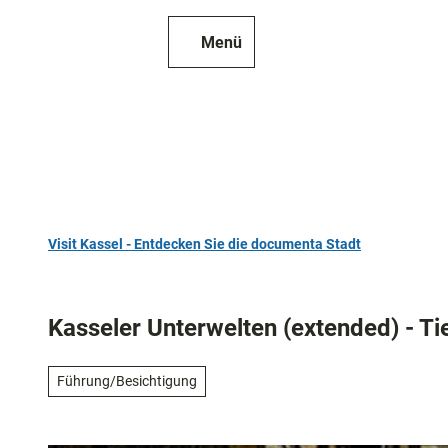
Z
u
Menü
Zur
Merkzettel
Suche
m
Karte
I
n
h
a
l
t
Visit Kassel - Entdecken Sie die documenta Stadt
TOP 10
Sehenswür
Kasseler Unterwelten (extended) - Ti
Kunst
und
Führung/Besichtigung
Kultur
Alle