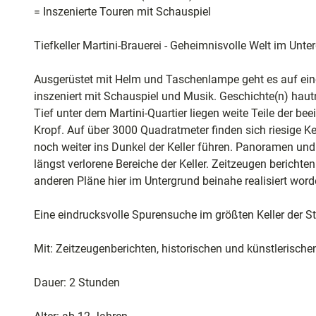
und
= Inszenierte Touren mit Schauspiel
Shopping
Tiefkeller Martini-Brauerei - Geheimnisvolle Welt im Unte
Unterkünft
Ausgerüstet mit Helm und Taschenlampe geht es auf eine 
inszeniert mit Schauspiel und Musik. Geschichte(n) haut
Ausflugszi
Tief unter dem Martini-Quartier liegen weite Teile der be
in der Reg
Kropf. Auf über 3000 Quadratmeter finden sich riesige K
noch weiter ins Dunkel der Keller führen. Panoramen und 
längst verlorene Bereiche der Keller. Zeitzeugen bericht
Häufig
anderen Pläne hier im Untergrund beinahe realisiert wo
gestellte
Fragen
Eine eindrucksvolle Spurensuche im größten Keller der St
Mit: Zeitzeugenberichten, historischen und künstlerischen
Dauer: 2 Stunden