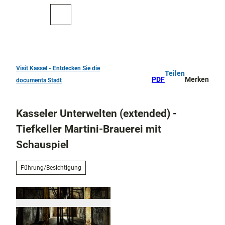
Z
u
Zur
Merkzettel
Suche
m
Karte
I
n
h
a
Visit Kassel - Entdecken Sie die
Teilen
TOP 10
l
PDF
Merken
documenta Stadt
Sehenswürdigkeiten
t
Kunst
Kasseler Unterwelten (extended) -
und
Kultur
Tiefkeller Martini-Brauerei mit
Alle
Schauspiel
Them
Kur in Bad
en
Wilhelmshöhe
Musik,
Führung/Besichtigung
Konze
Aktiv
rte
draußen
und
Überblick
Festiv
Parks
Entdeckertouren
als
und
und