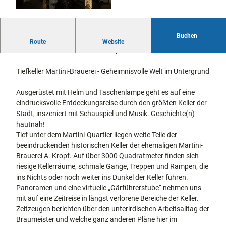
docum
Stadtführungen
Gärten
enta
Fahrrad
Musee
fahren in
Kassel
Buchen
n,
Kasseler Unterwelten (extended)
Kassel
mit
Route
Website
Kindern
Galeri
= Inszenierte Touren mit Schauspiel
Wandern
en und
im
Sonde
Tiefkeller Martini-Brauerei - Geheimnisvolle Welt im Untergrund
Grünen
Gastronomie
rausst
und
Shopping
ellung
Ausgerüstet mit Helm und Taschenlampe geht es auf eine
en
eindrucksvolle Entdeckungsreise durch den größten Keller der
Street
Unterkünfte
Stadt, inszeniert mit Schauspiel und Musik. Geschichte(n)
Art
hautnah!
Theat
Tief unter dem Martini-Quartier liegen weite Teile der
Ausflugsziele
er und
beeindruckenden historischen Keller der ehemaligen Martini-
in der Region
Bühne
Brauerei A. Kropf. Auf über 3000 Quadratmeter finden sich
nkunst
riesige Kellerräume, schmale Gänge, Treppen und Rampen, die
Häufig
ins Nichts oder noch weiter ins Dunkel der Keller führen.
gestellte
Fragen
Panoramen und eine virtuelle „Gärführerstube“ nehmen uns
mit auf eine Zeitreise in längst verlorene Bereiche der Keller.
Zeitzeugen berichten über den unterirdischen Arbeitsalltag der
Braumeister und welche ganz anderen Pläne hier im