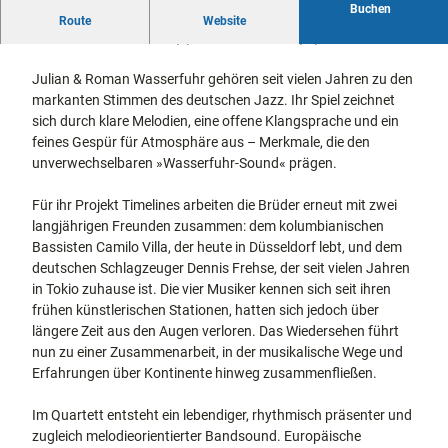
Buchen
docum
Stadtführungen
Gärten
Timelines
Route
Website
enta
Fahrrad
feat. Juan Camilo Villa (b) & Dennis Frehse (dr)
Musee
fahren in
Kassel
n,
Kassel
mit
Julian & Roman Wasserfuhr gehören seit vielen Jahren zu den
Kindern
Galeri
Wandern
markanten Stimmen des deutschen Jazz. Ihr Spiel zeichnet
en und
im
sich durch klare Melodien, eine offene Klangsprache und ein
Sonde
Grünen
feines Gespür für Atmosphäre aus – Merkmale, die den
Gastronomie
rausst
und
unverwechselbaren »Wasserfuhr-Sound« prägen.
Shopping
ellung
en
Für ihr Projekt Timelines arbeiten die Brüder erneut mit zwei
Street
Unterkünfte
langjährigen Freunden zusammen: dem kolumbianischen
Art
Bassisten Camilo Villa, der heute in Düsseldorf lebt, und dem
Theat
deutschen Schlagzeuger Dennis Frehse, der seit vielen Jahren
Ausflugsziele
er und
in Tokio zuhause ist. Die vier Musiker kennen sich seit ihren
in der Region
Bühne
frühen künstlerischen Stationen, hatten sich jedoch über
nkunst
längere Zeit aus den Augen verloren. Das Wiedersehen führt
Häufig
nun zu einer Zusammenarbeit, in der musikalische Wege und
gestellte
Fragen
Erfahrungen über Kontinente hinweg zusammenfließen.
Im Quartett entsteht ein lebendiger, rhythmisch präsenter und
zugleich melodieorientierter Bandsound. Europäische