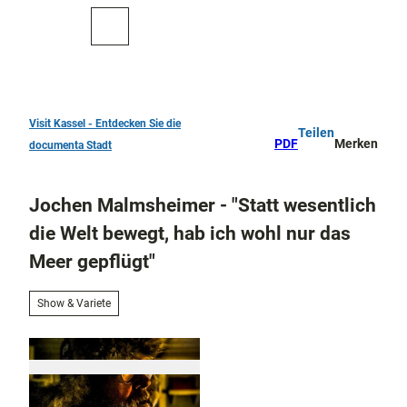
Z
u
Zur
Merkzettel
Suche
m
Karte
I
n
h
a
Visit Kassel - Entdecken Sie die
Teilen
TOP 10
l
PDF
Merken
documenta Stadt
Sehenswürdigkeiten
t
Kunst
Jochen Malmsheimer - "Statt wesentlich
und
Kultur
die Welt bewegt, hab ich wohl nur das
Alle
Meer gepflügt"
Them
Kur in Bad
en
Wilhelmshöhe
Musik,
Show & Variete
Konze
Aktiv
rte
draußen
und
Überblick
Festiv
Parks
Entdeckertouren
als
und
und