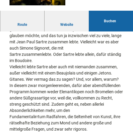
docum
Stadtführungen
Gärten
enta
Fahrrad
Musee
fahren in
Kassel
Buchen
n,
Dieser Titel des neuen Programms von Jochen Malmsheimer
Kassel
mit
Route
Website
Kindern
Galeri
geht auf Simon Bolivar zurück, der ja, wenn man dem Internet
Wandern
en und
glauben möchte, und das tun ja inzwischen viel zu viele, lange
im
Sonde
mit Jean Paul Sartre zusammen lebte. Vielleicht war es aber
Grünen
Gastronomie
rausst
und
auch Simone Signoret, die mit
Shopping
ellung
Sartre zusammenlebte. Oder Sartre lebte allein, dafür ständig
en
im Boudoire.
Street
Unterkünfte
Vielleicht lebte Sartre aber auch mit niemanden zusammen,
Art
außer vielleicht mit einem Beaujolais und einigen Jetons.
Theat
Gitanes. Wer vermag das zu sagen? Und, vor allem, warum?
Ausflugsziele
er und
In diesem zwar morgenleerenden, dafür aber abendfüllenden
in der Region
Bühne
Programm kommen weder Elenantilopen noch Bromelien oder
nkunst
andere Süßgrasartige vor, weil die, vollkommen zu Recht,
Häufig
streng geschützt sind. Zudem geht es, neben allerlei
gestellte
Fragen
Absonderlichkeiten mehr, um den
Fundamentalirrtum Radfahren, die Seltenheit von Kunst, ihre
rätselhafte Beziehung zum Mond und andere große und
mittelgroße Fragen, und zwar sehr rigoros.