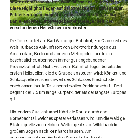
sowie der märchenhaften Waldkulisse des Kellerwaldes.
docum
Stadtführungen
Gärten
Diese Highlights liegen auf der Strecke einer aufregenden
enta
Fahrrad
Entdeckertour im August, die unser Wanderführer Jörg
Musee
fahren in
Kassel
Daniel anbietet. Unterwegs besteht Gelegenheit, die
n,
Kassel
mit
verschiedenen Heilwässer zu verkosten.
Kindern
1
Galeri
Wandern
7
en und
im
Die Tour startet am Bad Wildunger Bahnhof, zur Glanzzeit des
8
Sonde
Grünen
Gastronomie
Welt-Kurbades Ankunftsort von Direktverbindungen aus
1
rausst
und
Amsterdam, Berlin und anderen Metropolen, heute ein
Shopping
5
ellung
beschaulicher, aber noch immer gut angebundener
9
en
Provinzbahnhof. Nicht weit vom Bahnhof liegen bereits die
7
Street
Unterkünfte
ersten Heilquellen, die die Gruppe ansteuern wird: Königs- und
2
Art
Schloßquelle wurden unweit des Schlosses Friedrichstein
8
Theat
Ausflugsziele
erschlossen, heute Teil einer reizvollen Parklandschaft. Dort
4
er und
in der Region
beginnt der 7,5 km lange Kurpark, der als der längste Europas
1
Bühne
gilt.
9
nkunst
Häufig
.
gestellte
Hinter dem Quellentunnel führt die Route durch das
j
Fragen
Bornebachtal, welches später verlassen wird, um die waldige
p
Bilsteinquelle zu erreichen. Weiter geht’s am Wildebach in
g
großem Bogen nach Reinhardshausen. Am
entgegengesetzten Ende des Kurparks treffen die