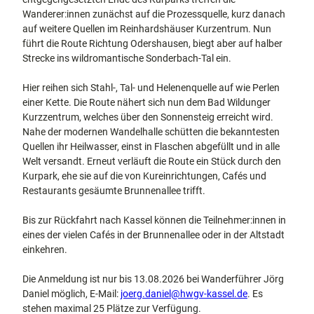
Wanderer:innen zunächst auf die Prozessquelle, kurz danach
auf weitere Quellen im Reinhardshäuser Kurzentrum. Nun
führt die Route Richtung Odershausen, biegt aber auf halber
Strecke ins wildromantische Sonderbach-Tal ein.
Hier reihen sich Stahl-, Tal- und Helenenquelle auf wie Perlen
einer Kette. Die Route nähert sich nun dem Bad Wildunger
Kurzzentrum, welches über den Sonnensteig erreicht wird.
Nahe der modernen Wandelhalle schütten die bekanntesten
Quellen ihr Heilwasser, einst in Flaschen abgefüllt und in alle
Welt versandt. Erneut verläuft die Route ein Stück durch den
Kurpark, ehe sie auf die von Kureinrichtungen, Cafés und
Restaurants gesäumte Brunnenallee trifft.
Bis zur Rückfahrt nach Kassel können die Teilnehmer:innen in
eines der vielen Cafés in der Brunnenallee oder in der Altstadt
einkehren.
Die Anmeldung ist nur bis 13.08.2026 bei Wanderführer Jörg
Daniel möglich, E-Mail:
joerg.daniel@hwgv-kassel.de
. Es
stehen maximal 25 Plätze zur Verfügung.