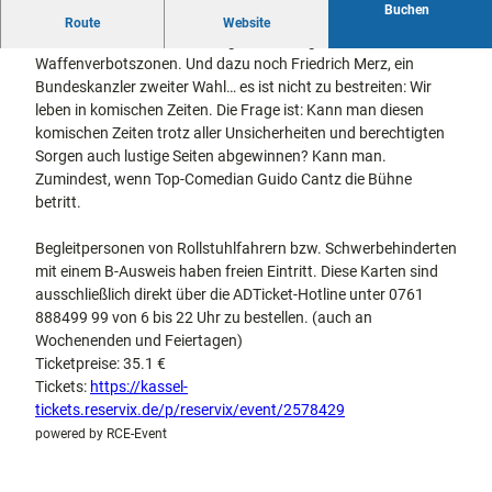
Buchen
docum
Stadtführungen
Gärten
Klimawandel. Künstliche Intelligenz. Legales Kiffen. Political
Route
Website
enta
Fahrrad
Correctness. Rechtsruck. Vegane Hotdogs.
Musee
fahren in
Waffenverbotszonen. Und dazu noch Friedrich Merz, ein
Kassel
n,
Kassel
mit
Bundeskanzler zweiter Wahl… es ist nicht zu bestreiten: Wir
Kindern
Galeri
Wandern
leben in komischen Zeiten. Die Frage ist: Kann man diesen
en und
im
komischen Zeiten trotz aller Unsicherheiten und berechtigten
Sonde
Grünen
Sorgen auch lustige Seiten abgewinnen? Kann man.
Gastronomie
rausst
und
Zumindest, wenn Top-Comedian Guido Cantz die Bühne
Shopping
ellung
betritt.
en
Street
Unterkünfte
Begleitpersonen von Rollstuhlfahrern bzw. Schwerbehinderten
Art
mit einem B-Ausweis haben freien Eintritt. Diese Karten sind
Theat
ausschließlich direkt über die ADTicket-Hotline unter 0761
Ausflugsziele
er und
888499 99 von 6 bis 22 Uhr zu bestellen. (auch an
in der Region
Bühne
Wochenenden und Feiertagen)
nkunst
Ticketpreise: 35.1 €
Häufig
Tickets:
https://kassel-
gestellte
Fragen
tickets.reservix.de/p/reservix/event/2578429
powered by RCE-Event