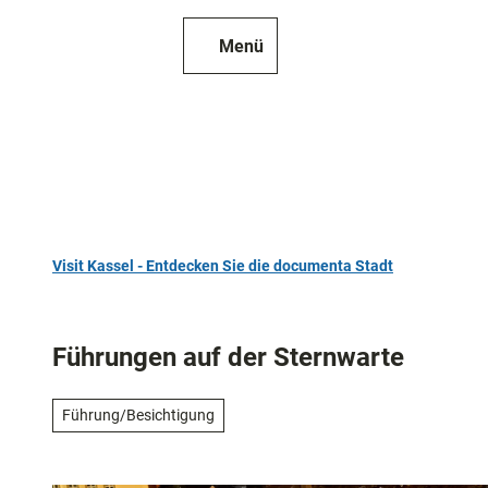
Z
u
Menü
Zur
Merkzettel
Suche
m
Karte
I
n
h
a
l
t
Visit Kassel - Entdecken Sie die documenta Stadt
TOP 10
Sehenswür
Führungen auf der Sternwarte
Kunst
und
Führung/Besichtigung
Kultur
Alle