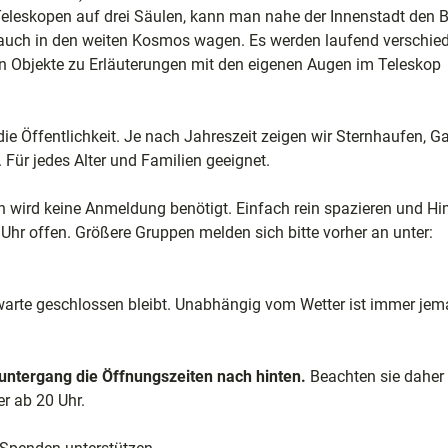
leskopen auf drei Säulen, kann man nahe der Innenstadt den Bl
auch in den weiten Kosmos wagen. Es werden laufend verschie
en Objekte zu Erläuterungen mit den eigenen Augen im Teleskop
e
die Öffentlichkeit. Je nach Jahreszeit zeigen wir Sternhaufen, G
ele
Für jedes Alter und Familien geeignet.
ion
en wird keine Anmeldung benötigt. Einfach rein spazieren und H
0 Uhr offen. Größere Gruppen melden sich bitte vorher an unter:
nwarte geschlossen bleibt. Unabhängig vom Wetter ist immer jem
ntergang die Öffnungszeiten nach hinten.
Beachten sie daher 
r ab 20 Uhr.