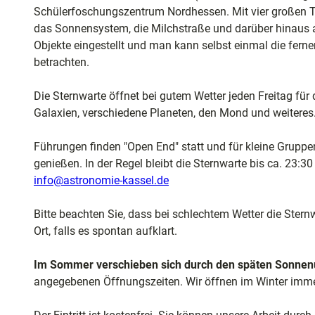
und
Schülerfoschungszentrum Nordhessen. Mit vier großen Te
4
Shopping
das Sonnensystem, die Milchstraße und darüber hinaus 
4
Objekte eingestellt und man kann selbst einmal die fern
3
Unterkünft
betrachten.
6
.
Die Sternwarte öffnet bei gutem Wetter jeden Freitag für 
j
Ausflugszi
Galaxien, verschiedene Planeten, den Mond und weiteres. 
p
in der Reg
g
Führungen finden "Open End" statt und für kleine Grupp
genießen. In der Regel bleibt die Sternwarte bis ca. 23:3
Häufig
info@astronomie-kassel.de
gestellte
Fragen
Bitte beachten Sie, dass bei schlechtem Wetter die Ster
Ort, falls es spontan aufklart.
Im Sommer verschieben sich durch den späten Sonnenu
angegebenen Öffnungszeiten. Wir öffnen im Winter imme