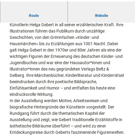
docum
Stadtführungen
Gärten
7
enta
Fahrrad
7
Route
Musee
Website
fahren in
8
Die neue Sonderausstellung zeigt das vielschichtige Werk der
Kassel
n,
Kassel
mit
5
Künstlerin Helga Gebert in all seiner erzählerischen Kraft. Ihre
Kindern
Galeri
Wandern
7
Illustrationen führen das Publikum durch unzählige
en und
im
3
Geschichten, von den Grimm’schen »Kinder- und
Sonde
Grünen
Gastronomie
2
Hausmärchen« bis zu Erzählungen aus 1001 Nacht. Dabei
rausst
und
4
galt Helga Gebert in den 1970er und 80er Jahren als eine der
Shopping
ellung
3
wichtigen Figuren der Erneuerung des deutschen Kinder- und
en
3
Jugendbuches und war eine der Hausautor*innen und
Street
Unterkünfte
0
Illustrator*innen des neu gegründeten Verlags Beltz &
Art
.
Gelberg. Ihre Märchenbücher, Kinderliteratur und Kinderrätsel
Theat
p
beeindrucken durch ihre poetische Bildsprache,
Ausflugsziele
er und
in der Region
n
Einfühlsamkeit und Humor – und entfalten bis heute eine
Bühne
g
eindrucksvolle Wirkung.
nkunst
In der Ausstellung werden Motive, Arbeitsweisen und
Häufig
gestellte
biografische Hintergründe der Künstlerin vorgestellt. Der
Fragen
Rundgang führt durch die thematischen Kapitel der
Ausstellung und zeigt, wie Gebert traditionelle Erzählstoffe in
ästhetische Bildräume überführt – und wird zu einer
Entdeckungsreise durch Geberts faszinierende Figurenwelten.