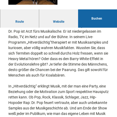
docum
Stadtführungen
Gärten
enta
Fahrrad
Musee
fahren in
Kassel
Buchen
n,
Kann man ernsthaft einen Doktortitel in Popmusik machen?
Kassel
mit
Route
Website
Kindern
Galeri
Ja! Und was macht man dann damit? Comedy und Kabarett.
Wandern
en und
Dr. Pop ist Arzt fürs Musikalische. Er ist niedergelassen im
im
Sonde
Radio, TV, im Netz und auf der Bühne. In seinem Live-
Grünen
Gastronomie
rausst
und
Programm „Hitverdächtig“therapiert er mit Musiksamples und
Shopping
ellung
kuriosen, aber völlig wahren Musikfakten. Wussten Sie, dass
en
sich Termiten doppelt so schnell durchs Holz fressen, wenn sie
Street
Unterkünfte
Heavy Metal hören? Oder dass es den Barry-White-Effekt in
Art
der Evolutionslehre gibt? Je tiefer die Stimme des Männchens,
Theat
desto größer die Chancen bei der Paarung. Das gilt sowohl für
Ausflugsziele
er und
Menschen als auch für Koalabären.
in der Region
Bühne
nkunst
In „Hitverdächtig“ erklingt Musik, mit der man eine Party, eine
Häufig
Beziehung oder die Motivation zum Sport respektive Hausputz
gestellte
Fragen
retten kann. Ob Pop, Rock, Klassik, Schlager, Jazz, Hip-
Hopoder Rap: Dr. Pop feuert vertraute, aber auch unbekannte
Samples aus der Musikgeschichte ab. Und am Ende der Show
weiß jeder im Publikum, wie man das eigene Leben mit Musik