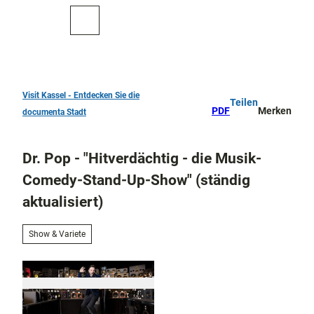
Z
u
Zur
Merkzettel
Suche
m
Karte
I
n
h
a
Visit Kassel - Entdecken Sie die
Teilen
TOP 10
l
PDF
Merken
documenta Stadt
Sehenswürdigkeiten
t
Kunst
Dr. Pop - "Hitverdächtig - die Musik-
und
Kultur
Comedy-Stand-Up-Show" (ständig
Alle
aktualisiert)
Them
Kur in Bad
en
Wilhelmshöhe
Musik,
Show & Variete
Konze
Aktiv
rte
draußen
und
Überblick
Festiv
Parks
Entdeckertouren
als
und
und