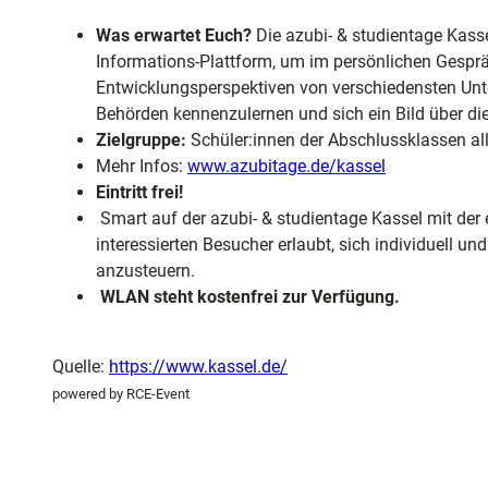
und
6
Shopping
Was erwartet Euch?
Die azubi- & studientage Kassel
6
Informations-Plattform, um im persönlichen Gesp
2
Entwicklungsperspektiven von verschiedensten Unt
Unterkünft
9
Behörden kennenzulernen und sich ein Bild über di
.
Zielgruppe:
Schüler:innen der Abschlussklassen alle
j
Mehr Infos:
www.azubitage.de/kassel
Ausflugszi
p
Eintritt frei!
in der Reg
g
Smart auf der azubi- & studientage Kassel mit der
interessierten Besucher erlaubt, sich individuell un
Häufig
anzusteuern.
gestellte
WLAN steht kostenfrei zur Verfügung.
Fragen
Quelle:
https://www.kassel.de/
powered by RCE-Event