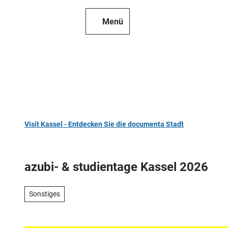
Z
u
Menü
Zur
Merkzettel
Suche
m
Karte
I
n
h
a
l
t
Visit Kassel - Entdecken Sie die documenta Stadt
TOP 10
Sehenswür
azubi- & studientage Kassel 2026
Kunst
und
Sonstiges
Kultur
Alle