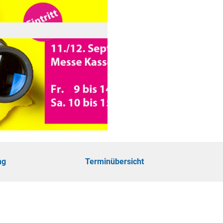
öhe
touren
ungen
ng
Terminübersicht
ie