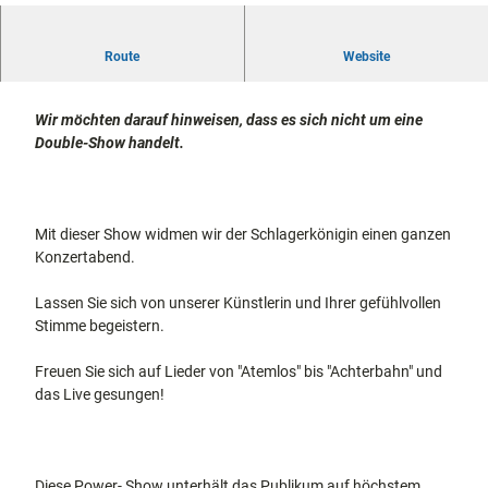
docum
Stadtführungen
Gärten
7
enta
Fahrrad
7
Lieder von Helene Fischer bereichern jede Veranstaltung
Route
Musee
Website
fahren in
2
Kassel
stilvoll.
n,
Kassel
mit
0
Kindern
Galeri
Wandern
0
Wir möchten darauf hinweisen, dass es sich nicht um eine
en und
im
5
Double-Show handelt.
Sonde
Grünen
Gastronomie
3
rausst
und
2
Shopping
ellung
8
en
8
Mit dieser Show widmen wir der Schlagerkönigin einen ganzen
Street
Unterkünfte
2
Konzertabend.
Art
.
Theat
j
Ausflugsziele
Lassen Sie sich von unserer Künstlerin und Ihrer gefühlvollen
er und
in der Region
p
Stimme begeistern.
Bühne
g
nkunst
Häufig
Freuen Sie sich auf Lieder von "Atemlos" bis "Achterbahn" und
gestellte
das Live gesungen!
Fragen
Diese Power- Show unterhält das Publikum auf höchstem